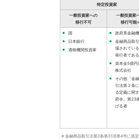
特定投資家
一般投資家への
一般投資家
移行不可
移行可能
国
政府系金融
日本銀行
金融商品取
場されてい
適格機関投資家
発行者であ
資本金5億円
株式会社
その他「金
引法第２条
る定義に関
府令」第23
げる者
※ 金融商品取引法第2条第31項第4号に規