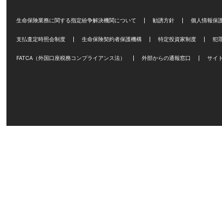
生命保険業務に関する指定紛争解決機関について
勧誘方針
個人情報保
支払査定時照会制度
生命保険契約者保護機構
特定投資家制度
犯
FATCA（外国口座税務コンプライアンス法）
外部からの通報窓口
サイ