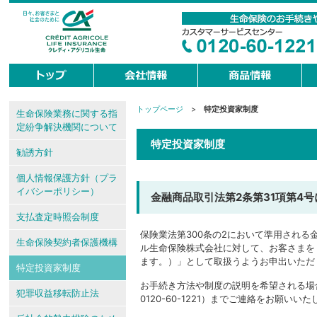
トップページ
>
特定投資家制度
現
生命保険業務に関する指
在
定紛争解決機関について
地
特定投資家制度
勧誘方針
個人情報保護方針（プラ
イバシーポリシー）
金融商品取引法第2条第31項第4
支払査定時照会制度
保険業法第300条の2において準用される
生命保険契約者保護機構
ル生命保険株式会社に対して、お客さまを
ます。）」として取扱うようお申出いただ
特定投資家制度
お手続き方法や制度の説明を希望される場
犯罪収益移転防止法
0120-60-1221）までご連絡をお願いい