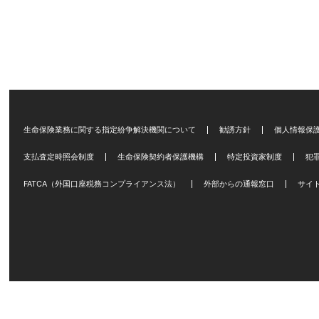
生命保険業務に関する指定紛争解決機関について
勧誘方針
個人情報保
支払査定時照会制度
生命保険契約者保護機構
特定投資家制度
犯
FATCA（外国口座税務コンプライアンス法）
外部からの通報窓口
サイ