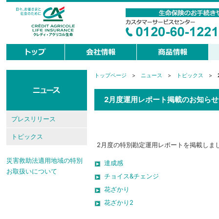
トップページ
>
ニュース
>
トピックス
>
現
在
地
2月度運用レポート掲載のお知らせ
プレスリリース
トピックス
2月度の特別勘定運用レポートを掲載しま
災害救助法適用地域の特別
達成感
お取扱いについて
チョイス&チェンジ
花ざかり
花ざかり2