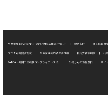
生命保険業務に関する指定紛争解決機関について
勧誘方針
個人情報保
支払査定時照会制度
生命保険契約者保護機構
特定投資家制度
犯
FATCA（外国口座税務コンプライアンス法）
外部からの通報窓口
サイ