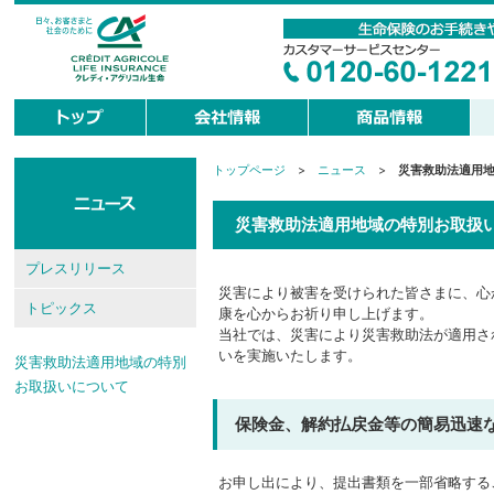
トップページ
>
ニュース
>
災害救助法適用
現
在
地
災害救助法適用地域の特別お取扱
プレスリリース
災害により被害を受けられた皆さまに、⼼
トピックス
康を⼼からお祈り申し上げます。
当社では、災害により災害救助法が適⽤さ
いを実施いたします。
災害救助法適用地域の特別
お取扱いについて
保険⾦、解約払戻⾦等の簡易迅速
お申し出により、提出書類を⼀部省略する