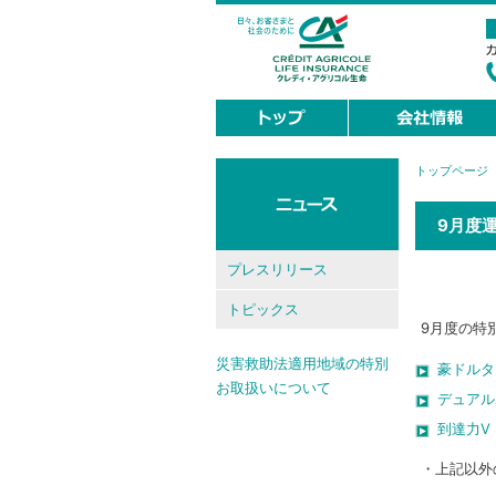
トップページ
現
在
地
9月度
プレスリリース
トピックス
9月度の特
災害救助法適用地域の特別
豪ドルタ
お取扱いについて
デュアル
到達力V
・上記以外