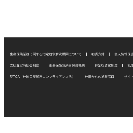
生命保険業務に関する指定紛争解決機関について
勧誘方針
個人情報保
支払査定時照会制度
生命保険契約者保護機構
特定投資家制度
犯
FATCA（外国口座税務コンプライアンス法）
外部からの通報窓口
サイ