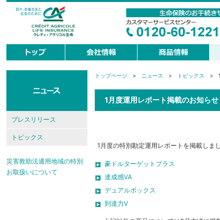
トップページ
>
ニュース
>
トピックス
>
現
在
地
1月度運用レポート掲載のお知らせ
プレスリリース
トピックス
1月度の特別勘定運用レポートを掲載しま
災害救助法適用地域の特別
豪ドルターゲットプラス
お取扱いについて
達成感VA
デュアルボックス
到達力V