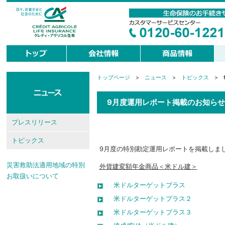
トップページ
>
ニュース
>
トピックス
>
現
在
地
9月度運用レポート掲載のお知らせ
プレスリリース
トピックス
9月度の特別勘定運用レポートを掲載しま
災害救助法適用地域の特別
外貨建変額年金商品＜米ドル建＞
お取扱いについて
米ドルターゲットプラス
米ドルターゲットプラス２
米ドルターゲットプラス３