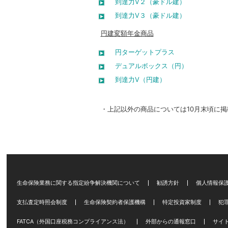
到達力V２（豪ドル建）
到達力V３（豪ドル建）
円建変額年金商品
円ターゲットプラス
デュアルボックス（円）
到達力V（円建）
・上記以外の商品については10月末頃に掲
生命保険業務に関する指定紛争解決機関について
勧誘方針
個人情報保
支払査定時照会制度
生命保険契約者保護機構
特定投資家制度
犯
FATCA（外国口座税務コンプライアンス法）
外部からの通報窓口
サイ