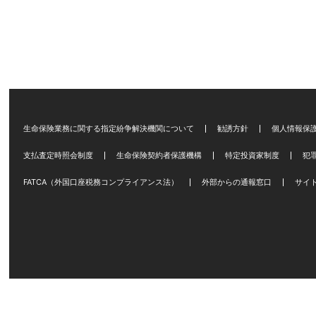
生命保険業務に関する指定紛争解決機関について
勧誘方針
個人情報保
支払査定時照会制度
生命保険契約者保護機構
特定投資家制度
犯
FATCA（外国口座税務コンプライアンス法）
外部からの通報窓口
サイ