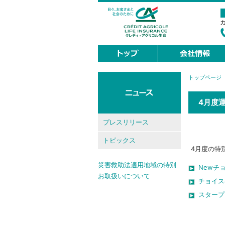
トップページ
現
在
地
4月度
プレスリリース
トピックス
4月度の特
災害救助法適用地域の特別
Newチ
お取扱いについて
チョイス
スタープ