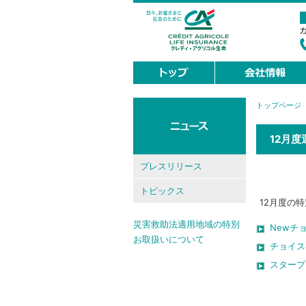
トップページ
現
在
地
12月
プレスリリース
トピックス
12月度の
災害救助法適用地域の特別
Newチ
お取扱いについて
チョイス
スタープ