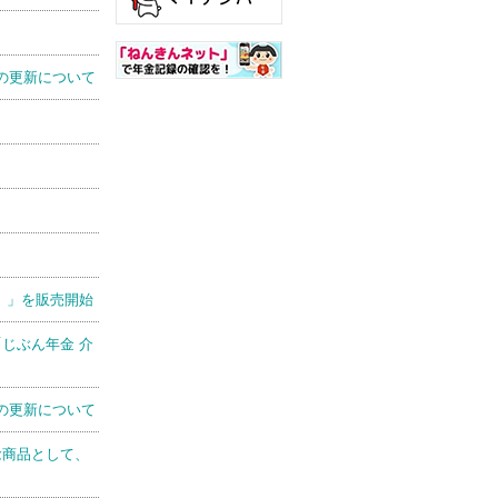
の更新について
）」を販売開始
じぶん年金 介
の更新について
念商品として、