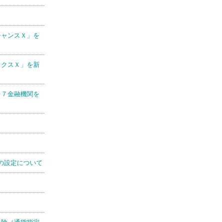
チャンスＸ」を
ックスＸ」を新
を７金融機関を
の設定について
保険（通貨指定