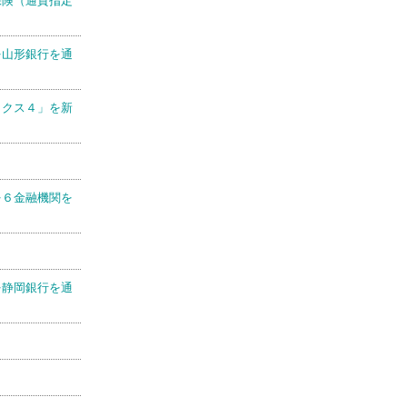
を山形銀行を通
ックス４」を新
を６金融機関を
を静岡銀行を通