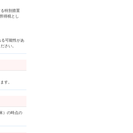
する特別措置
別所得税とし
れる可能性があ
ください。
します。
末）の時点の