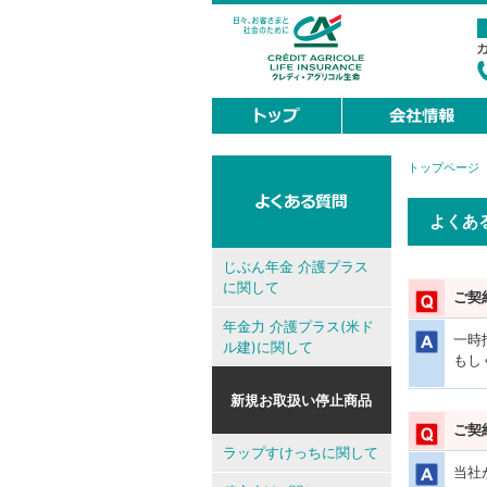
トップページ
現
在
地
よくあ
じぶん年金 介護プラス
に関して
ご契
年金力 介護プラス(米ド
一時
ル建)に関して
もし
新規お取扱い停止商品
ご契
ラップすけっちに関して
当社