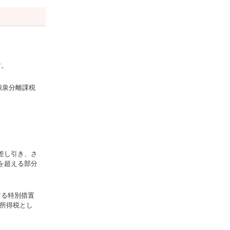
す。
の源泉分離課税
象
差し引き、さ
を超える部分
する特別措置
別所得税とし