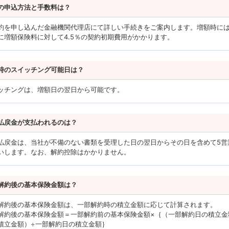
の申込方法と手数料は？
約を申し込んだ金融機関代理店にて詳しい手続きをご案内します。増額時に
に増額保険料に対して4.5％の契約初期費用がかかります。
時のスイッチング可能日は？
ッチングは、増額日の翌日から可能です。
払戻金が支払われるのは？
払戻金は、当社が不備のない書類を受理した日の翌日からその日を含めて5営
いします。なお、解約控除はかかりません。
解約後の基本保険金額は？
解約後の基本保険金額は、一部解約時の積立金額に応じて計算されます。
解約後の基本保険金額＝一部解約前の基本保険金額×｛（一部解約日の積立金
積立金額）÷一部解約日の積立金額｝