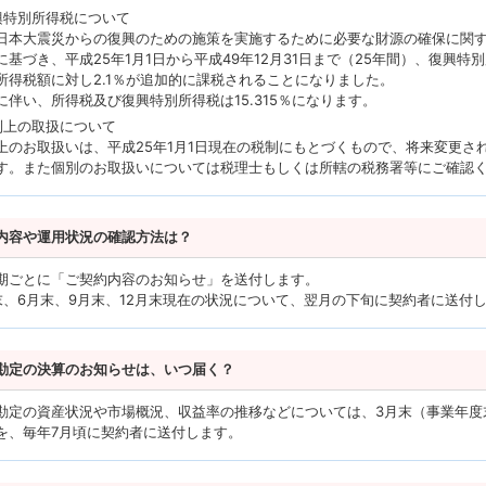
興特別所得税について
日本大震災からの復興のための施策を実施するために必要な財源の確保に関
に基づき、平成25年1月1日から平成49年12月31日まで（25年間）、復興特
所得税額に対し2.1％が追加的に課税されることになりました。
に伴い、所得税及び復興特別所得税は15.315％になります。
制上の取扱について
上のお取扱いは、平成25年1月1日現在の税制にもとづくもので、将来変更さ
す。また個別のお取扱いについては税理士もしくは所轄の税務署等にご確認
内容や運用状況の確認方法は？
期ごとに「ご契約内容のお知らせ」を送付します。
末、6月末、9月末、12月末現在の状況について、翌月の下旬に契約者に送付
勘定の決算のお知らせは、いつ届く？
勘定の資産状況や市場概況、収益率の推移などについては、3月末（事業年度
を、毎年7月頃に契約者に送付します。