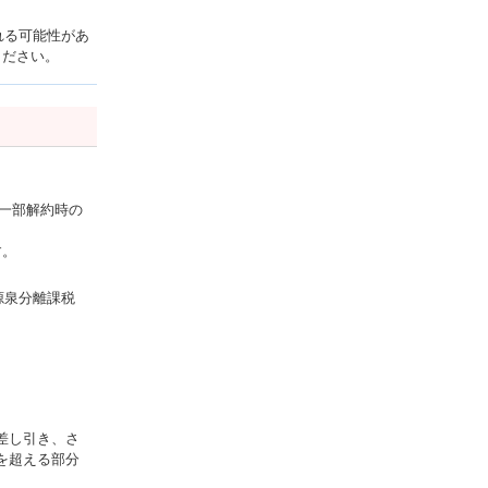
れる可能性があ
ください。
一部解約時の
す。
の源泉分離課税
象
差し引き、さ
を超える部分