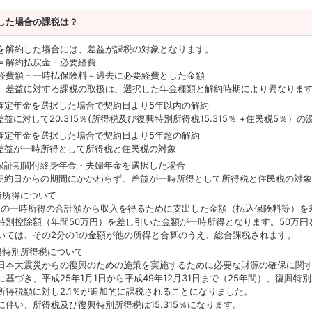
した場合の課税は？
を解約した場合には、差益が課税の対象となります。
＝解約払戻金－必要経費
経費額＝一時払保険料－過去に必要経費とした金額
、差益に対する課税の取扱は、選択した年金種類と解約時期により異なりま
確定年金を選択した場合で契約日より5年以内の解約
差益に対して20.315％(所得税及び復興特別所得税15.315％ +住民税5％）
確定年金を選択した場合で契約日より5年超の解約
差益が一時所得として所得税と住民税の対象
保証期間付終身年金・夫婦年金を選択した場合
契約日からの期間にかかわらず、差益が一時所得として所得税と住民税の対
時所得について
間の一時所得の合計額から収入を得るために支出した金額（払込保険料等）を
特別控除額（年間50万円）を差し引いた金額が一時所得となります。50万円
いては、その2分の1の金額が他の所得と合算のうえ、総合課税されます。
興特別所得税について
日本大震災からの復興のための施策を実施するために必要な財源の確保に関
に基づき、平成25年1月1日から平成49年12月31日まで（25年間）、復興特
所得税額に対し2.1％が追加的に課税されることになりました。
に伴い、所得税及び復興特別所得税は15.315％になります。