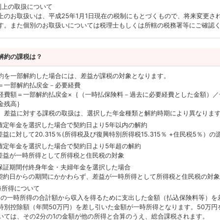
制上の取扱について
上のお取扱いは、平成25年1月1日現在の税制にもとづくもので、将来変更さ
す。また個別のお取扱いについては税理士もしくは所轄の税務署等にご確認
解約の課税は？
約を一部解約した場合には、差益が課税の対象となります。
＝一部解約払戻金－必要経費
経費額＝一部解約払戻金×｛（一時払保険料－過去に必要経費とした金額）／
金残高｝
、差益に対する課税の取扱は、選択した年金種類と解約時期により異なりま
確定年金を選択した場合で契約日より5年以内の解約
差益に対して20.315％(所得税及び復興特別所得税15.315％ +住民税5％）
確定年金を選択した場合で契約日より5年超の解約
差益が一時所得として所得税と住民税の対象
保証期間付終身年金・夫婦年金を選択した場合
契約日からの期間にかかわらず、差益が一時所得として所得税と住民税の対
時所得について
間の一時所得の合計額から収入を得るために支出した金額（払込保険料等）を
特別控除額（年間50万円）を差し引いた金額が一時所得となります。50万円
いては、その2分の1の金額が他の所得と合算のうえ、総合課税されます。