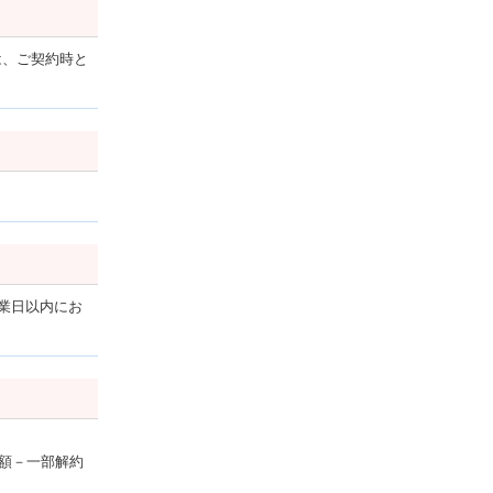
は、ご契約時と
業日以内にお
額－一部解約