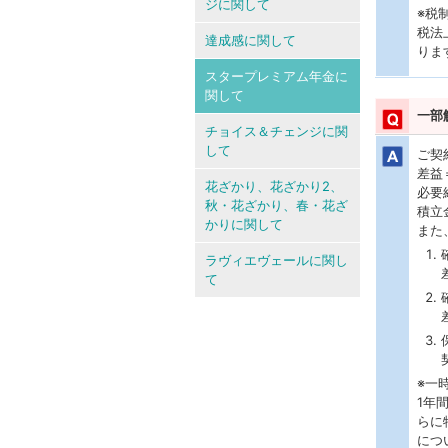
ジに関して
※税
税法
達成感に関して
りま
スタープレミアム年金に
関して
一部
チョイス＆チェンジに関
して
ご契
差益
花ざかり、花ざかり2、
必要
秋・花ざかり、春・花ざ
積立
かりに関して
また
ラヴィエヴェールに関し
て
※一
1年
らに
につ