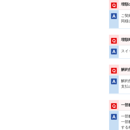
増額
ご契
同様
増額
スイ
解約
解約
支払
一部
一部
一部
する