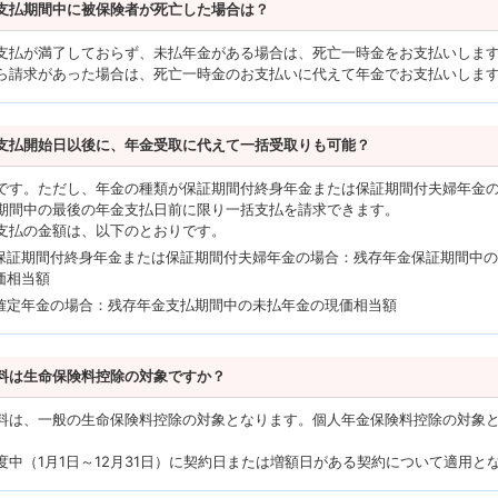
支払期間中に被保険者が死亡した場合は？
支払が満了しておらず、未払年金がある場合は、死亡一時金をお支払いしま
ら請求があった場合は、死亡一時金のお支払いに代えて年金でお支払いしま
支払開始日以後に、年金受取に代えて一括受取りも可能？
です。ただし、年金の種類が保証期間付終身年金または保証期間付夫婦年金
期間中の最後の年金支払日前に限り一括支払を請求できます。
支払の金額は、以下のとおりです。
保証期間付終身年金または保証期間付夫婦年金の場合：残存年金保証期間中
価相当額
確定年金の場合：残存年金支払期間中の未払年金の現価相当額
料は生命保険料控除の対象ですか？
料は、一般の生命保険料控除の対象となります。個人年金保険料控除の対象
度中（1月1日～12月31日）に契約日または増額日がある契約について適用と