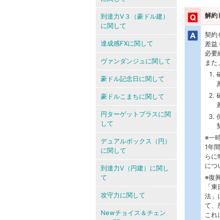
解約
到達力V３（豪ドル建）
に関して
契約
達成感FXに関して
差益
必要
ヴァンダンジュに関して
また
豪ドル記念日に関して
豪ドルこまちに関して
円ターゲットプラスに関
して
※一
デュアルボックス（円）
1年
に関して
らに
につ
到達力V（円建）に関し
て
※復
「東
攻守力に関して
法」
て、
Newチョイス＆チェン
これ