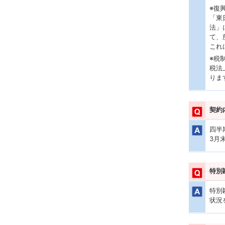
※復
「東
法」
て、
これ
※税
税法
りま
契約
四半
3月
特別
特別
状況