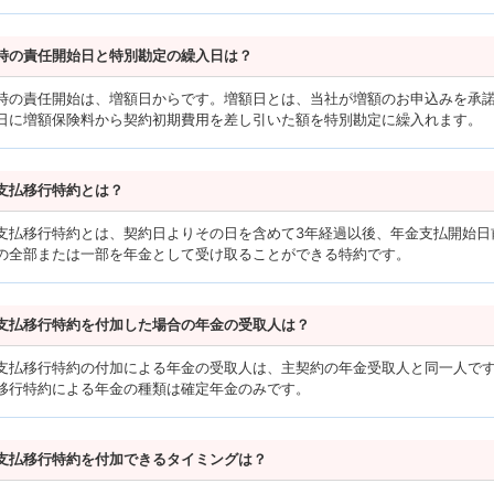
時の責任開始日と特別勘定の繰入日は？
時の責任開始は、増額日からです。増額日とは、当社が増額のお申込みを承
日に増額保険料から契約初期費用を差し引いた額を特別勘定に繰入れます。
支払移行特約とは？
支払移行特約とは、契約日よりその日を含めて3年経過以後、年金支払開始日
の全部または一部を年金として受け取ることができる特約です。
支払移行特約を付加した場合の年金の受取人は？
支払移行特約の付加による年金の受取人は、主契約の年金受取人と同一人で
移行特約による年金の種類は確定年金のみです。
支払移行特約を付加できるタイミングは？