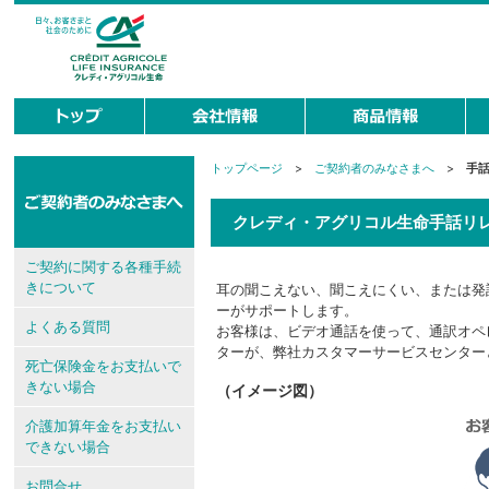
トップページ
>
ご契約者のみなさまへ
>
手
現
在
地
クレディ・アグリコル生命手話リ
ご契約に関する各種手続
きについて
耳の聞こえない、聞こえにくい、または発
ーがサポートします。
よくある質問
お客様は、ビデオ通話を使って、通訳オペ
ターが、弊社カスタマーサービスセンター
死亡保険金をお支払いで
きない場合
（イメージ図）
介護加算年金をお支払い
できない場合
お問合せ