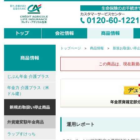
トップページ
>
商品情報
>
新規お取扱い停
現
在
地
この商品は、現在新規
じぶん年金 介護プラス
年金力 介護プラス（米
ドル建）
外貨建変額年金商品
運用レポート
ラップすけっち