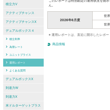
このレポートは特別勘定の運用状況を開示
積立力V
ん。
アクティブチャンス
世界
2026年6月度
アクティブチャンスX
世界
デュアルボックス４
※ 運用レポートは、直近に開示したレポ
積立利率
商品情報
為替レート
ユニットプライス
運用レポート
よくある質問
デュアルボックスX
到達力W
到達力X
米ドルターゲットプラス