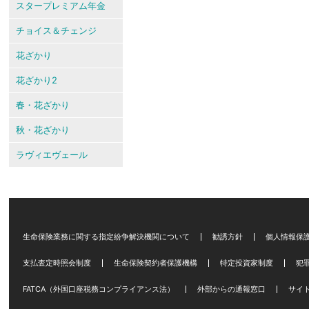
スタープレミアム年金
チョイス＆チェンジ
花ざかり
花ざかり2
春・花ざかり
秋・花ざかり
ラヴィエヴェール
生命保険業務に関する指定紛争解決機関について
勧誘方針
個人情報保
支払査定時照会制度
生命保険契約者保護機構
特定投資家制度
犯
FATCA（外国口座税務コンプライアンス法）
外部からの通報窓口
サイ