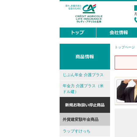
トップページ
現
在
地
じぶん年金 介護プラス
年金力 介護プラス（米
ドル建）
外貨建変額年金商品
ラップすけっち