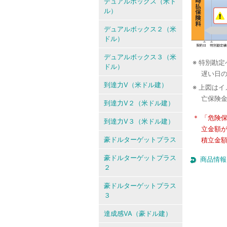
デュアルボックス（米ド
ル）
デュアルボックス２（米
ドル）
デュアルボックス３（米
※ 特別勘
ドル）
遅い日
到達力V（米ドル建）
※ 上図は
亡保険
到達力V２（米ドル建）
＊ 「危険
到達力V３（米ドル建）
立金額
豪ドルターゲットプラス
積立金
豪ドルターゲットプラス
商品情報
２
豪ドルターゲットプラス
３
達成感VA（豪ドル建）