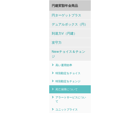
円建変額年金商品
円ターゲットプラス
デュアルボックス（円）
到達力V（円建）
攻守力
Newチョイス＆チェン
ジ
高い運用効率
特別勘定をチョイス
特別勘定をチェンジ
死亡保障について
アラートサービスについ
て
ユニットプライス