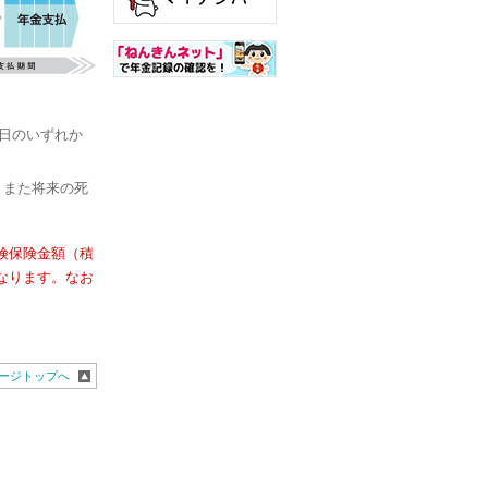
約日のいずれか
。また将来の死
険保険金額（積
なります。なお
ージトップへ