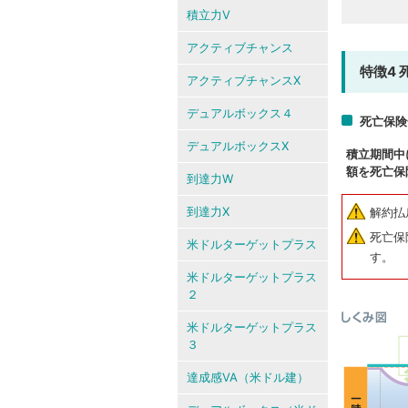
積立力V
アクティブチャンス
特徴4
アクティブチャンスX
デュアルボックス４
死亡保険
デュアルボックスX
積立期間中
額を死亡保
到達力W
到達力X
解約払
死亡保
米ドルターゲットプラス
す。
米ドルターゲットプラス
２
米ドルターゲットプラス
３
達成感VA（米ドル建）