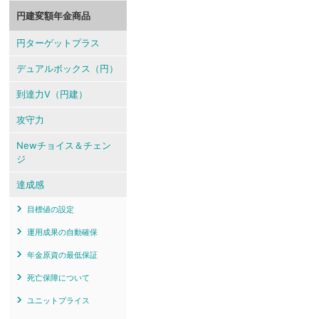
円建変額年金商品
円ターゲットプラス
デュアルボックス（円）
到達力V（円建）
攻守力
Newチョイス＆チェン
ジ
達成感
目標値の設定
運用成果の自動確保
年金原資の最低保証
死亡保障について
ユニットプライス