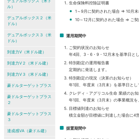
デュアルボックス（米ド
生命保険料控除証明書
ル）
1～9月に契約された場合 ⇒ 10月
デュアルボックス２（米
10～12月に契約された場合 ⇒ 
ドル）
デュアルボックス３（米
運用期間中
ドル）
ご契約状況のお知らせ
到達力V（米ドル建）
年4回、3・6・9・12月末を基準日
特別勘定の運用報告書
到達力V２（米ドル建）
定期的に発送します。
到達力V３（米ドル建）
特別勘定の現況（決算のお知らせ）
年1回、年度末（3月末）を基準日とし
豪ドルターゲットプラス
クレディ・アグリコル生命 業績のお
豪ドルターゲットプラス
年1回、年度末（3月末）の事業概況を
２
目標値到達のお知らせ
豪ドルターゲットプラス
積立金額が目標値に到達した場合に4
３
据置期間中
達成感VA（豪ドル建）