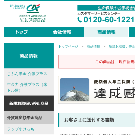
トップページ
>
商品情報
>
新規お取扱い停
現
在
地
この商品は、現在新規
じぶん年金 介護プラス
年金力 介護プラス（米
ドル建）
外貨建変額年金商品
お客さまに送付する書類
ラップすけっち