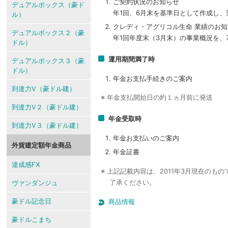
ご契約状況のお知らせ
デュアルボックス（豪ド
年1回、6月末を基準日として作成し
ル）
クレディ・アグリコル生命 業績のお
デュアルボックス２（豪
年1回年度末（3月末）の事業概況を、
ドル）
運用期間満了時
デュアルボックス３（豪
ドル）
年金お支払手続きのご案内
到達力V（豪ドル建）
※ 年金支払開始日の約１ヵ月前に発送
到達力V２（豪ドル建）
年金受取時
到達力V３（豪ドル建）
年金お支払いのご案内
外貨建定額年金商品
年金証書
達成感FX
※ 上記記載内容は、2011年3月現在の
了承ください。
ヴァンダンジュ
豪ドル記念日
商品情報
豪ドルこまち