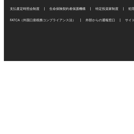
支払査定時照会制度
生命保険契約者保護機構
特定投資家制度
犯
FATCA（外国口座税務コンプライアンス法）
外部からの通報窓口
サイ