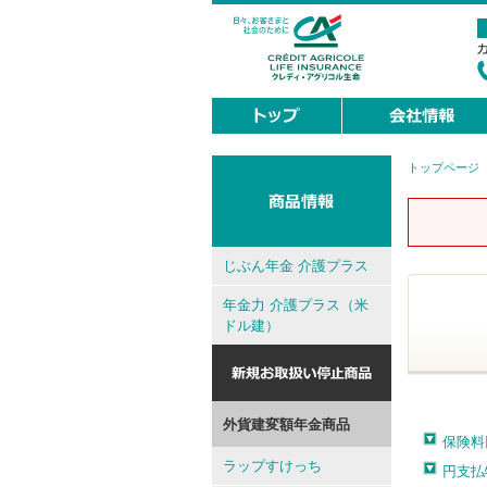
トップページ
現
在
地
じぶん年金 介護プラス
年金力 介護プラス（米
ドル建）
外貨建変額年金商品
保険料
ラップすけっち
円支払