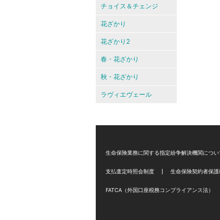
チョイス＆チェンジ
花ざかり
花ざかり2
春・花ざかり
秋・花ざかり
ラヴィエヴェール
生命保険業務に関する指定紛争解決機関につい
支払査定時照会制度
生命保険契約者保護
FATCA（外国口座税務コンプライアンス法）