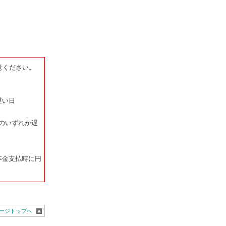
意ください。
遅い日
のいずれか遅
年金支払時に円
ージトップへ