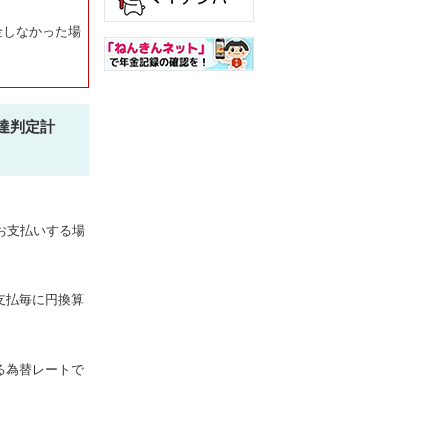
金しなかった場
達判定計
お支払いする場
支払毎に円換算
る為替レートで