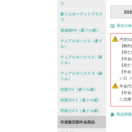
２
20
豪ドルターゲットプラス
３
過去の為
達成感VA（豪ドル建）
円支払
デュアルボックス（豪ド
【解約
ル）
【死亡
デュアルボックス２（豪
【年金
ドル）
【死亡
【年金
デュアルボックス３（豪
い日（
ドル）
年金円
到達力V（豪ドル建）
【年金
に交換
到達力V２（豪ドル建）
到達力V３（豪ドル建）
商品情報
外貨建定額年金商品