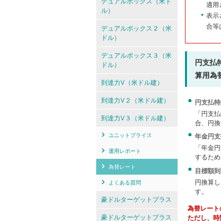
デュアルボックス（米ド
適用
ル）
表示
合等
デュアルボックス２（米
ドル）
デュアルボックス３（米
円支払
ドル）
算用為
到達力V（米ドル建）
到達力V２（米ドル建）
円支払特
「円支払
到達力V３（米ドル建）
合、円換
ユニットプライス
年金円支
「年金円
運用レポート
するため
為替レート
目標額到
円換算し
よくある質問
す。
豪ドルターゲットプラス
為替レート
豪ドルターゲットプラス
ただし、時