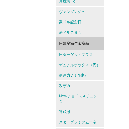
達成感FX
ヴァンダンジュ
豪ドル記念日
豪ドルこまち
円建変額年金商品
円ターゲットプラス
デュアルボックス（円）
到達力V（円建）
攻守力
Newチョイス＆チェン
ジ
達成感
スタープレミアム年金