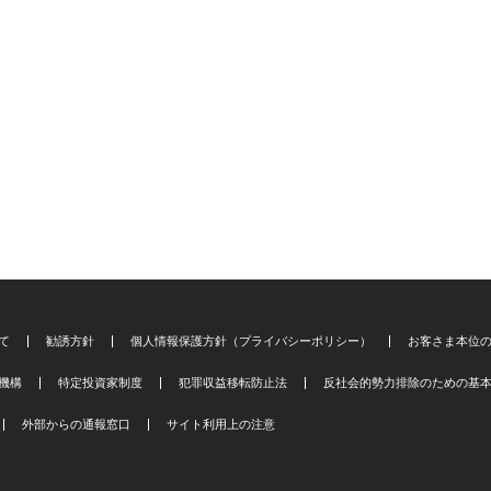
て
勧誘方針
個人情報保護方針（プライバシーポリシー）
お客さま本位
機構
特定投資家制度
犯罪収益移転防止法
反社会的勢力排除のための基
外部からの通報窓口
サイト利用上の注意