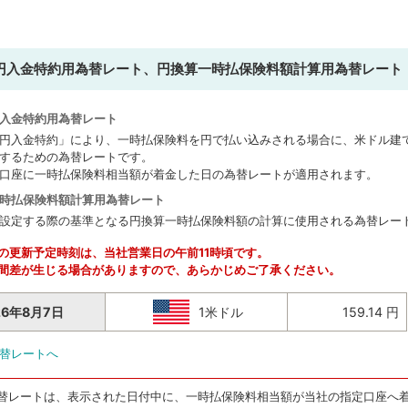
円入金特約用為替レート、円換算一時払保険料額計算用為替レート
入金特約用為替レート
円入金特約」により、一時払保険料を円で払い込みされる場合に、米ドル建
するための為替レートです。
口座に一時払保険料相当額が着金した日の為替レートが適用されます。
時払保険料額計算用為替レート
設定する際の基準となる円換算一時払保険料額の計算に使用される為替レー
の更新予定時刻は、当社営業日の午前11時頃です。
間差が生じる場合がありますので、あらかじめご了承ください。
26年8月7日
1米ドル
159.14 円
替レートへ
替レートは、表示された日付中に、一時払保険料相当額が当社の指定口座へ