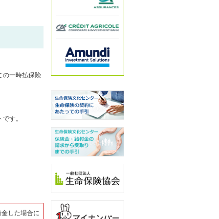
ての一時払保険
トです。
着金した場合に