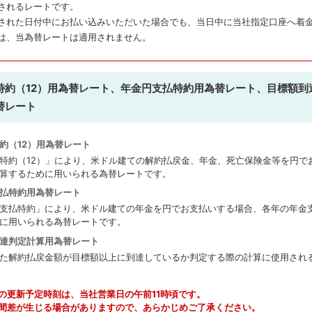
されるレートです。
された日付中にお払い込みいただいた場合でも、当日中に当社指定口座へ着
は、当為替レートは適用されません。
特約（12）用為替レート、年金円支払特約用為替レート、目標額到
替レート
約（12）用為替レート
特約（12）」により、米ドル建ての解約払戻金、年金、死亡保険金等を円で
算するために用いられる為替レートです。
払特約用為替レート
支払特約」により、米ドル建ての年金を円でお支払いする場合、各年の年金
に用いられる為替レートです。
達判定計算用為替レート
た解約払戻金額が目標額以上に到達しているか判定する際の計算に使用され
の更新予定時刻は、当社営業日の午前11時頃です。
間差が生じる場合がありますので、あらかじめご了承ください。