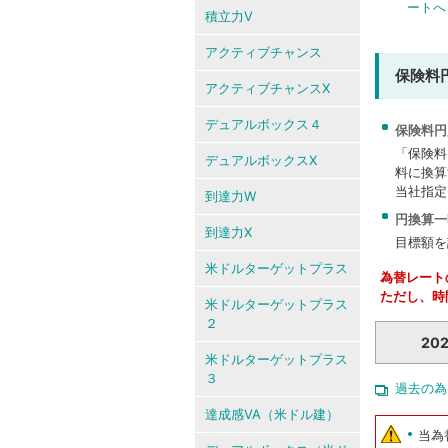
ートへ
積立力V
アクティブチャンス
保険料
アクティブチャンスX
デュアルボックス４
保険料円
「保険料
デュアルボックスX
料に換算
当社指定
到達力W
円換算一
到達力X
目標額を
米ドルターゲットプラス
為替レート
ただし、時
米ドルターゲットプラス
２
20
米ドルターゲットプラス
３
過去の為
達成感VA（米ドル建）
当為