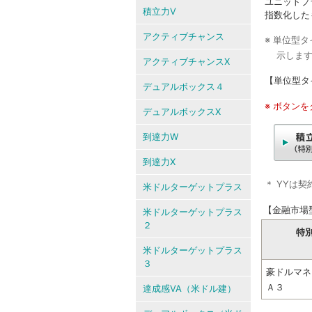
ユニットプ
積立力V
指数化した
アクティブチャンス
※ 単位型
示しま
アクティブチャンスX
【単位型タ
デュアルボックス４
※ ボタン
デュアルボックスX
到達力W
到達力X
＊ YYは
米ドルターゲットプラス
【金融市場
米ドルターゲットプラス
２
特
米ドルターゲットプラス
３
豪ドルマネ
Ａ３
達成感VA（米ドル建）