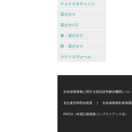
チョイス＆チェンジ
花ざかり
花ざかり2
春・花ざかり
秋・花ざかり
ラヴィエヴェール
生命保険業務に関する指定紛争解決機関につい
支払査定時照会制度
生命保険契約者保護
FATCA（外国口座税務コンプライアンス法）