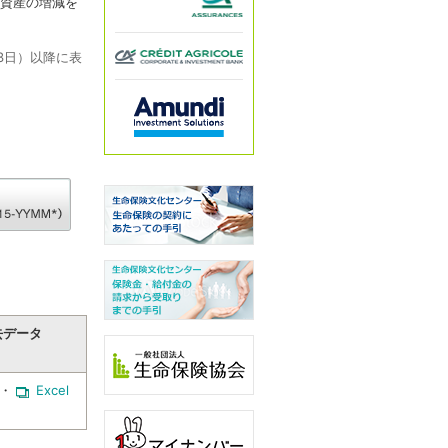
る資産の増減を
3日）以降に表
去データ
・
Excel