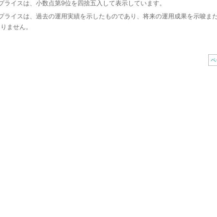
トプライスは、小数点第9位を四捨五入して表示しています。
トプライスは、過去の運用実績を示したものであり、将来の運用成果を示唆ま
ありません。
ペ