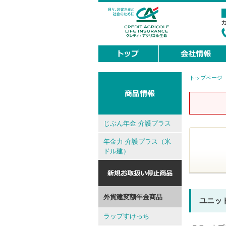
トップページ
現
在
地
じぶん年金 介護プラス
年金力 介護プラス（米
ドル建）
外貨建変額年金商品
ユニッ
ラップすけっち