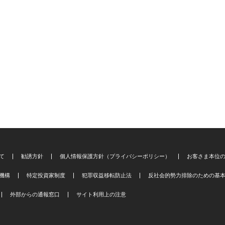
て
勧誘方針
個人情報保護方針（プライバシーポリシー）
お客さま本位
機構
特定投資家制度
犯罪収益移転防止法
反社会的勢力排除のための基
外部からの通報窓口
サイト利用上の注意