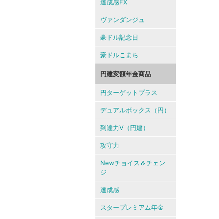
達成感FX
ヴァンダンジュ
豪ドル記念日
豪ドルこまち
円建変額年金商品
円ターゲットプラス
デュアルボックス（円）
到達力V（円建）
攻守力
Newチョイス＆チェン
ジ
達成感
スタープレミアム年金