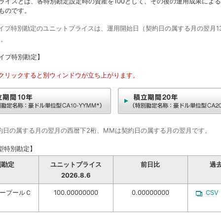
ライスとは、各特別勘定設定時の資産を100として、その後の運用成果によ
ものです。
タイプ特別勘定のユニットプライスは、運用開始日（契約日の属する月の翌月1
す。
イプ特別勘定】
をクリックすると別ウィンドウが立ち上がります。
契約日の属する月の翌月の西暦下2桁、MMは契約日の属する月の翌月です。
型特別勘定】
別勘定
ユニットプライス
前日比
過
2026.8.6
ープールＣ
100.00000000
0.00000000
CSV