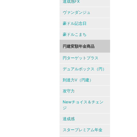
達成感FX
ヴァンダンジュ
豪ドル記念日
豪ドルこまち
円建変額年金商品
円ターゲットプラス
デュアルボックス（円）
到達力V（円建）
攻守力
Newチョイス＆チェン
ジ
達成感
スタープレミアム年金