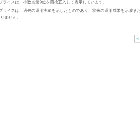
トプライスは、小数点第9位を四捨五入して表示しています。
トプライスは、過去の運用実績を示したものであり、将来の運用成果を示唆ま
ありません。
ペ