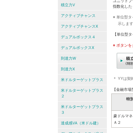
ユニットプ
積立力V
指数化した
アクティブチャンス
※ 単位型
示しま
アクティブチャンスX
【単位型タ
デュアルボックス４
※ ボタン
デュアルボックスX
到達力W
到達力X
＊ YYは
米ドルターゲットプラス
【金融市場
米ドルターゲットプラス
２
特
米ドルターゲットプラス
３
豪ドルマネ
Ａ２
達成感VA（米ドル建）