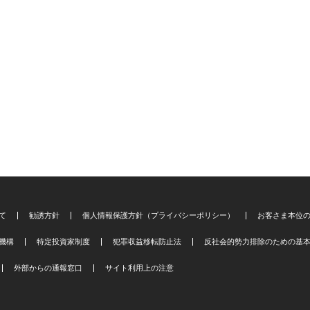
て
勧誘方針
個人情報保護方針（プライバシーポリシー）
お客さま本位
機構
特定投資家制度
犯罪収益移転防止法
反社会的勢力排除のための基
外部からの通報窓口
サイト利用上の注意