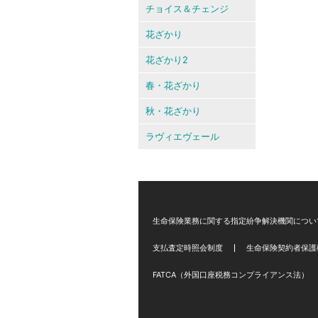
チョイス＆チェンジ
花ざかり
花ざかり2
春・花ざかり
秋・花ざかり
ラヴィエヴェール
生命保険業務に関する指定紛争解決機関につい
支払査定時照会制度
生命保険契約者保護
FATCA（外国口座税務コンプライアンス法）