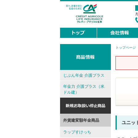
トップページ
現
在
地
じぶん年金 介護プラス
年金力 介護プラス（米
ドル建）
外貨建変額年金商品
ユニッ
ラップすけっち