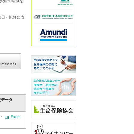
る資産の増減を
3日）以降に表
去データ
・
Excel