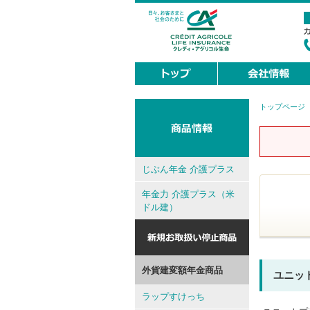
トップページ
現
在
地
じぶん年金 介護プラス
年金力 介護プラス（米
ドル建）
外貨建変額年金商品
ユニッ
ラップすけっち