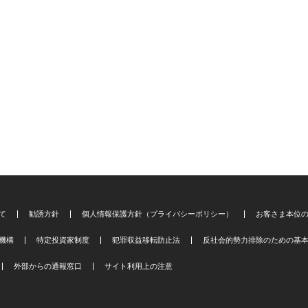
て
勧誘方針
個人情報保護方針（プライバシーポリシー）
お客さま本位
機構
特定投資家制度
犯罪収益移転防止法
反社会的勢力排除のための基
外部からの通報窓口
サイト利用上の注意