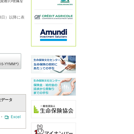
る資産の増減を
3日）以降に表
去データ
・
Excel