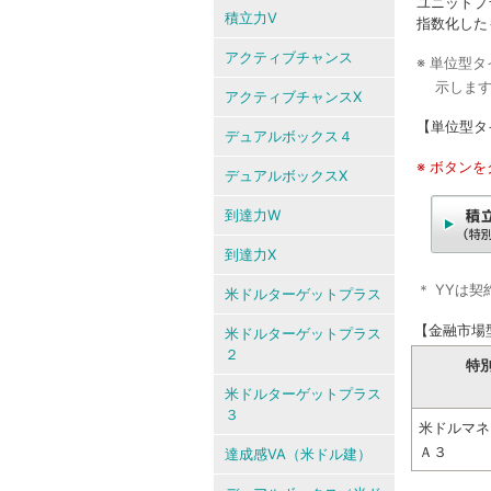
ユニットプ
積立力V
指数化した
アクティブチャンス
※ 単位型
示しま
アクティブチャンスX
【単位型タ
デュアルボックス４
※ ボタン
デュアルボックスX
到達力W
到達力X
＊ YYは
米ドルターゲットプラス
【金融市場
米ドルターゲットプラス
２
特
米ドルターゲットプラス
３
米ドルマネ
Ａ３
達成感VA（米ドル建）