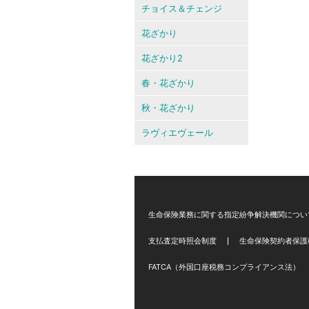
チョイス＆チェンジ
花ざかり
花ざかり2
春・花ざかり
秋・花ざかり
ラヴィエヴェール
生命保険業務に関する指定紛争解決機関につい
支払査定時照会制度
生命保険契約者保護
FATCA（外国口座税務コンプライアンス法）