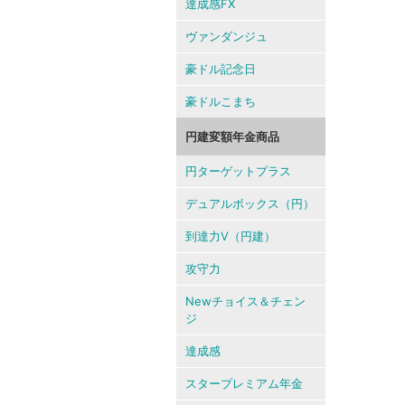
達成感FX
ヴァンダンジュ
豪ドル記念日
豪ドルこまち
円建変額年金商品
円ターゲットプラス
デュアルボックス（円）
到達力V（円建）
攻守力
Newチョイス＆チェン
ジ
達成感
スタープレミアム年金