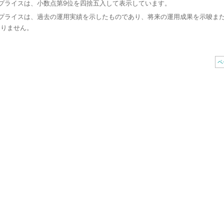
トプライスは、小数点第9位を四捨五入して表示しています。
トプライスは、過去の運用実績を示したものであり、将来の運用成果を示唆ま
ありません。
ペ