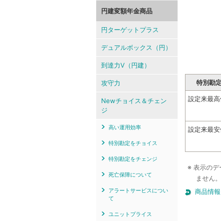
円建変額年金商品
円ターゲットプラス
デュアルボックス（円）
到達力V（円建）
特別勘
攻守力
設定来最高
Newチョイス＆チェン
ジ
高い運用効率
設定来最安
特別勘定をチョイス
特別勘定をチェンジ
※ 表示の
死亡保障について
ません
アラートサービスについ
商品情報
て
ユニットプライス