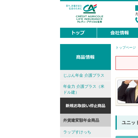
トップページ
現
在
地
じぶん年金 介護プラス
年金力 介護プラス（米
ドル建）
外貨建変額年金商品
ユニッ
ラップすけっち