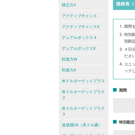
推移表（
積立力V
アクティブチャンス
期間
アクティブチャンスX
特別
デュアルボックス４
別勘
デュアルボックスX
４日
ださ
到達力W
ユニ
到達力X
ック
米ドルターゲットプラス
期間
米ドルターゲットプラス
２
米ドルターゲットプラス
３
特別勘定
達成感VA（米ドル建）