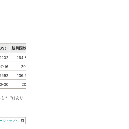
SS）
新興国株式（SS）
日本債券（SS）
先進国債券（SS）
新興国債券
9202
264.53869434
95.62799883
136.45670564
165.7
7-16
2026-06-03
2024-01-15
2026-07-01
202
9592
136.68635903
83.32477523
107.54571321
117.5
0-30
2023-10-05
2026-05-19
2023-10-04
202
るものではあり
ージトップへ